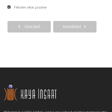
Fikirden nihai çözüme
ÖNCEKI
SONRAKI
Mükemmel işçilikle kaliteli yapılar inşa ederek müşteri memnuniyetini